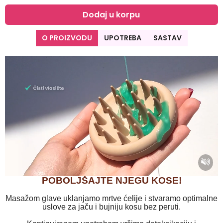
Dodaj u korpu
O PROIZVODU
UPOTREBA
SASTAV
POBOLJŠAJTE NJEGU KOSE!
Masažom glave uklanjamo mrtve ćelije i stvaramo optimalne
uslove za jaču i bujniju kosu bez peruti.