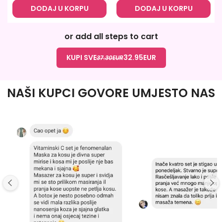
DODAJ U KORPU
DODAJ U KORPU
or add all steps to cart
KUPI SVE
32.95
EUR
37.30
EUR
NAŠI KUPCI GOVORE UMJESTO NAS