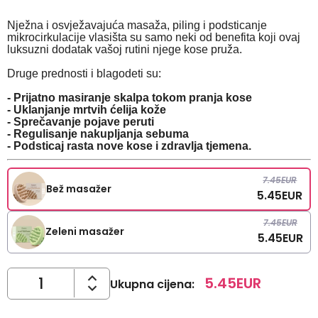
Nježna i osvježavajuća masaža, piling i podsticanje
mikrocirkulacije vlasišta su samo neki od benefita koji ovaj
luksuzni dodatak vašoj rutini njege kose pruža.
Druge prednosti i blagodeti su:
-
Prijatno masiranje skalpa tokom pranja kose
- Uklanjanje mrtvih ćelija kože
- Sprečavanje pojave peruti
- Regulisanje nakupljanja sebuma
- Podsticaj rasta nove kose i zdravlja tjemena.
7.45
EUR
Bež masažer
5.45
EUR
7.45
EUR
Zeleni masažer
5.45
EUR
5.45
EUR
Ukupna cijena
: