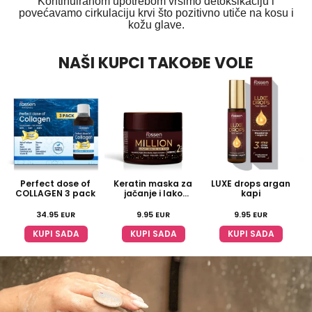
Kontinuiranom upotrebom vršimo detoksikaciju i
povećavamo cirkulaciju krvi što pozitivno utiče na kosu i
kožu glave.
NAŠI KUPCI TAKOĐE VOLE
Perfect dose of
Keratin maska za
LUXE drops argan
Č
COLLAGEN 3 pack
jačanje i lako
kapi
stilizovanje
34.95
EUR
9.95
EUR
9.95
EUR
KUPI SADA
KUPI SADA
KUPI SADA