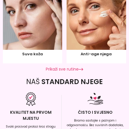
Suva koža
Anti-age njega
Prikaži sve rutine
NAŠ
STANDARD NJEGE
KVALITET NA PRVOM
ČISTO I SVJESNO
MJESTU
Biramo sastojke s pažnjom i
odgovornošću. Bez suvišnih dodataka,
Svaki proizvod prolazi kroz strogu