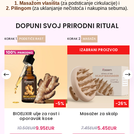
1. Masažom vlasišta
(za podsticanje cirkulacije) i
2. Pilingom
(za uklanjanje nečistoća i nakupina sebuma).
DOPUNI SVOJ PRIRODNI RITUAL
KORAK 1.
PODSTIČE RAST
KORAK 2.
MASAŽA
KO
IZABRANI PROIZVOD
-5%
-26%
BIOELIXIR ulje za rast i
Masažer za skalp
oporavak kose
9.95
EUR
5.45
EUR
10.50
EUR
7.45
EUR