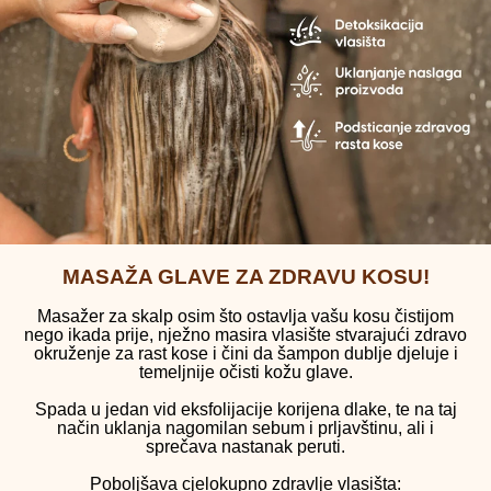
MASAŽA GLAVE ZA ZDRAVU KOSU!
Masažer za skalp osim što ostavlja vašu kosu čistijom
nego ikada prije, nježno masira vlasište stvarajući zdravo
okruženje za rast kose i čini da šampon dublje djeluje i
temeljnije očisti kožu glave.
Spada u jedan vid eksfolijacije korijena dlake, te na taj
način uklanja nagomilan sebum i prljavštinu, ali i
sprečava nastanak peruti.
Poboljšava cjelokupno zdravlje vlasišta: