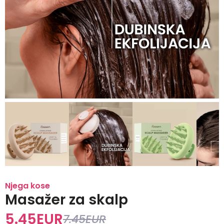
Njega kose
Masažer za skalp
5.45
EUR
7.45
EUR