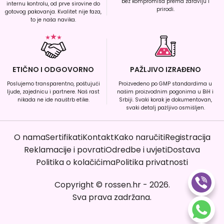
bez kompromisa prema zdravlju i
internu kontrolu, od prve sirovine do
prirodi.
gotovog pakovanja. Kvalitet nije faza,
to je naša navika.
ETIČNO I ODGOVORNO
PAŽLJIVO IZRAĐENO
Poslujemo transparentno, poštujući
Proizvedeno po GMP standardima u
ljude, zajednicu i partnere. Naš rast
našim proizvodnim pogonima u BiH i
nikada ne ide nauštrb etike.
Srbiji. Svaki korak je dokumentovan,
svaki detalj pažljivo osmišljen.
O nama
Sertifikati
Kontakt
Kako naručiti
Registracija
Reklamacije i povrati
Odredbe i uvjeti
Dostava
Politika o kolačićima
Politika privatnosti
Copyright
©
rossen.hr
-
2026
.
Sva prava zadržana.