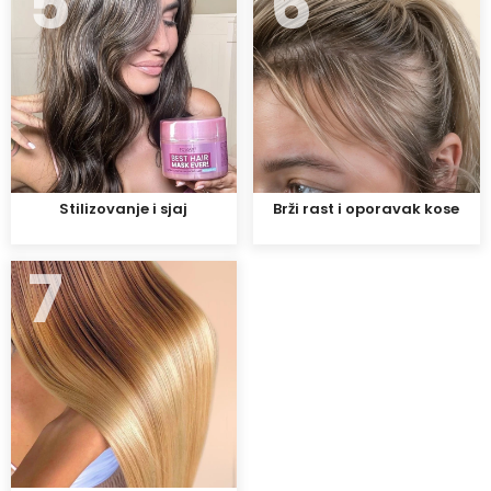
5
6
Stilizovanje i sjaj
Brži rast i oporavak kose
7