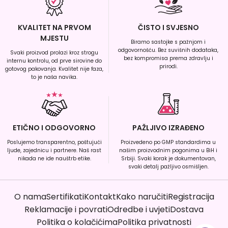
KVALITET NA PRVOM
ČISTO I SVJESNO
MJESTU
Biramo sastojke s pažnjom i
odgovornošću. Bez suvišnih dodataka,
Svaki proizvod prolazi kroz strogu
bez kompromisa prema zdravlju i
internu kontrolu, od prve sirovine do
prirodi.
gotovog pakovanja. Kvalitet nije faza,
to je naša navika.
ETIČNO I ODGOVORNO
PAŽLJIVO IZRAĐENO
Poslujemo transparentno, poštujući
Proizvedeno po GMP standardima u
ljude, zajednicu i partnere. Naš rast
našim proizvodnim pogonima u BiH i
nikada ne ide nauštrb etike.
Srbiji. Svaki korak je dokumentovan,
svaki detalj pažljivo osmišljen.
O nama
Sertifikati
Kontakt
Kako naručiti
Registracija
Reklamacije i povrati
Odredbe i uvjeti
Dostava
Politika o kolačićima
Politika privatnosti