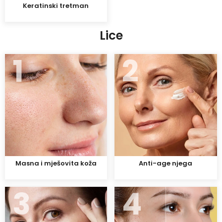
Keratinski tretman
Lice
1
2
Masna i mješovita koža
Anti-age njega
3
4