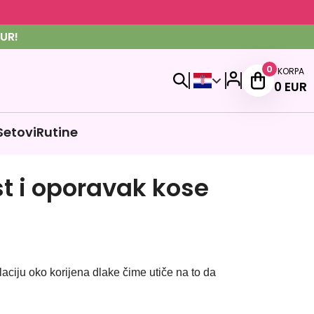
UR!
0
KORPA
0
EUR
Setovi
Rutine
ast i oporavak kose
laciju oko korijena dlake čime utiče na to da