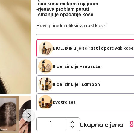
-čini kosu mekom i sjajnom
-rješava problem peruti
-smanjuje opadanje kose
Pravi prirodni eliksir za rast kose!
BIOELIXIR ulje za rast i oporavak kos
Bioelixir ulje + masažer
Bioelixir ulje i šampon
Kvatro set
9
Ukupna cijena
: