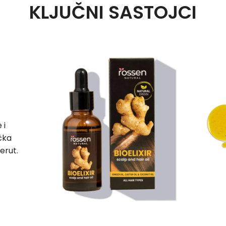
KLJUČNI SASTOJCI
 i
ička
erut.