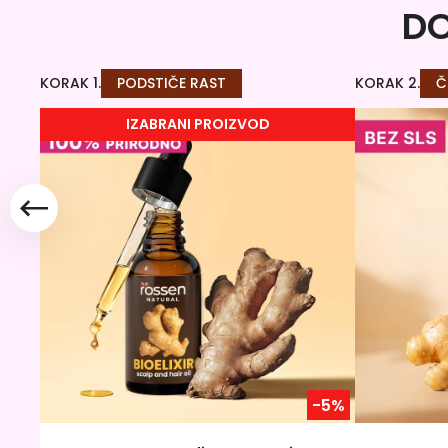
DO
KORAK 1.
PODSTIČE RAST
KORAK 2.
Č
IZABRANI PROIZVOD
-5%