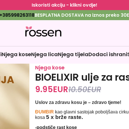
Iskoristi akciju - klikni ovdje!
+385998263118
BESPLATNA DOSTAVA na iznos preko 30E
i
Njega kose
Njega lica
Njega tijela
Dodaci ishrani
Njega kose
BIOELIXIR ulje za r
9.95
EUR
10.50
EUR
Uslov za zdravu kosu je – zdravo tjeme!
ĐUMBIR
kao glavni sastojak poboljšava cirku
5 x brže raste.
kosa
-podstiče rast kose