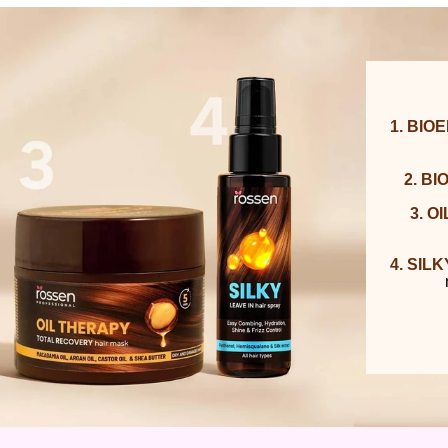
1. BIOE
2. BI
3. O
4. SILK