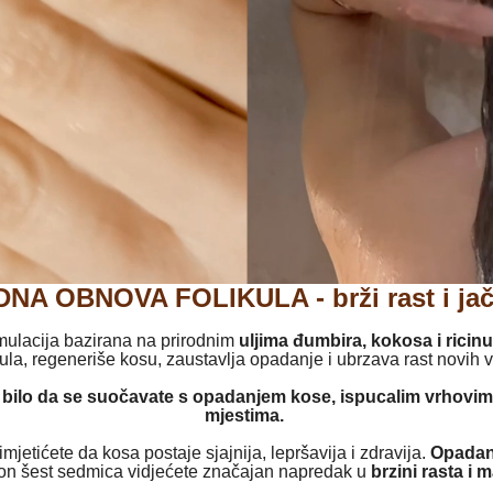
NA OBNOVA FOLIKULA - brži rast i jač
ormulacija bazirana na prirodnim
uljima đumbira, kokosa i ricin
kula, regeneriše kosu, zaustavlja opadanje i ubrzava rast novih v
bilo da se suočavate s opadanjem kose, ispucalim vrhovim
mjestima.
mjetićete da kosa postaje sjajnija, lepršavija i zdravija.
Opadan
n šest sedmica vidjećete značajan napredak u
brzini rasta i