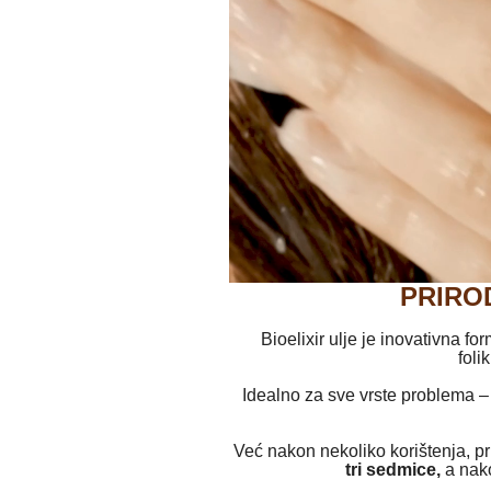
PRIROD
Bioelixir ulje je inovativna f
foli
Idealno za sve vrste problema –
Već nakon nekoliko korištenja, pri
tri sedmice,
a nako