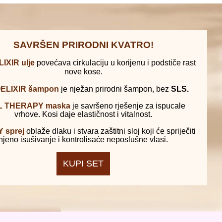
SAVRŠEN PRIRODNI KVATRO!
LIXIR ulje
povećava cirkulaciju u korijenu i podstiče rast
nove kose.
OELIXIR šampon
je nježan prirodni šampon, bez
SLS.
IL THERAPY maska
je savršeno rješenje za ispucale
vrhove. Kosi daje elastičnost i vitalnost.
Y sprej
oblaže dlaku i stvara zaštitni sloj koji će spriječiti
njeno isušivanje i kontrolisaće neposlušne vlasi.
KUPI SET