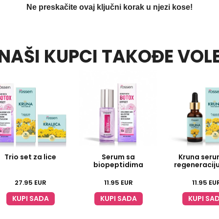
Ne preskačite ovaj ključni korak u njezi kose!
NAŠI KUPCI TAKOĐE VOL
Trio set za lice
Serum sa
Kruna seru
biopeptidima
regeneracij
27.95
EUR
11.95
EUR
11.95
EU
KUPI SADA
KUPI SADA
KUPI SA