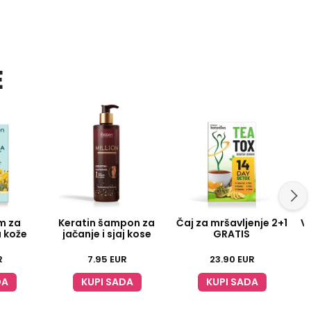
E
m za
Keratin šampon za
Čaj za mršavljenje 2+1
Vi
u kože
jačanje i sjaj kose
GRATIS
R
7.95
EUR
23.90
EUR
DA
KUPI SADA
KUPI SADA