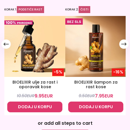
KORAK 1.
PODSTIČE RAST
KORAK 2.
ČISTI
KO
-5%
-16%
BIOELIXIR ulje za rast i
BIOELIXIR šampon za
oporavak kose
rast kose
9.95
EUR
7.95
EUR
10.50
EUR
9.50
EUR
DODAJ U KORPU
DODAJ U KORPU
or add all steps to cart