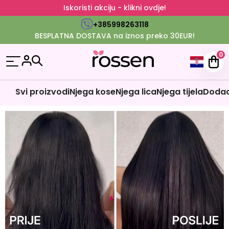
Iskoristi akciju - klikni ovdje!
+385998263118
BESPLATNA DOSTAVA na iznos preko 30EUR!
0
Svi proizvodi
Njega kose
Njega lica
Njega tijela
Dodaci