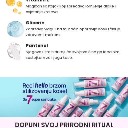
Magičan sastojak koji sprečava lomljenje dlake i
cvjetanje krajeva.
Glicerin
Zadržava vlagu i na taj način oporavlja kosu i čini je
zdravom i mekom.
Pantenol
Njegova ultra hidrirajuća svojstva čine ga idealnim
sastojkom za njegu kose.
DOPUNI SVOJ PRIRODNI RITUAL