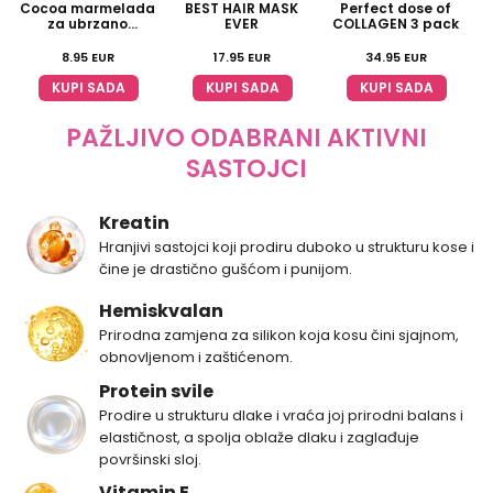
Cocoa marmelada
BEST HAIR MASK
Perfect dose of
za ubrzano
EVER
COLLAGEN 3 pack
tamnjenje
8.95
EUR
17.95
EUR
34.95
EUR
KUPI SADA
KUPI SADA
KUPI SADA
PAŽLJIVO ODABRANI AKTIVNI
SASTOJCI
Kreatin
Hranjivi sastojci koji prodiru duboko u strukturu kose i
čine je drastično gušćom i punijom.
Hemiskvalan
Prirodna zamjena za silikon koja kosu čini sjajnom,
obnovljenom i zaštićenom.
Protein svile
Prodire u strukturu dlake i vraća joj prirodni balans i
elastičnost, a spolja oblaže dlaku i zaglađuje
površinski sloj.
Vitamin E