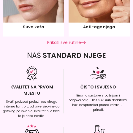
Suva koža
Anti-age njega
Prikaži sve rutine
NAŠ
STANDARD NJEGE
KVALITET NA PRVOM
ČISTO I SVJESNO
MJESTU
Biramo sastojke s pažnjom i
odgovornošću. Bez suvišnih dodataka,
Svaki proizvod prolazi kroz strogu
bez kompromisa prema zdravlju i
internu kontrolu, od prve sirovine do
prirodi.
gotovog pakovanja. Kvalitet nije faza,
to je naša navika.