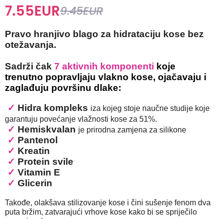
7.55
EUR
9.45
EUR
Pravo hranjivo blago za hidrataciju kose bez
otežavanja.
Sadrži čak
7 aktivnih komponenti
koje
trenutno popravljaju vlakno kose, ojačavaju i
zaglađuju površinu dlake:
✓
Hidra kompleks
iza kojeg stoje naučne studije koje
garantuju povećanje vlažnosti kose za 51%.
✓
Hemiskvalan
je prirodna zamjena za silikone
✓
Pantenol
✓
Kreatin
✓
Protein svile
✓
Vitamin E
✓
Glicerin
Takođe, olakšava stilizovanje kose i čini sušenje fenom dva
puta bržim, zatvarajući vrhove kose kako bi se spriječilo