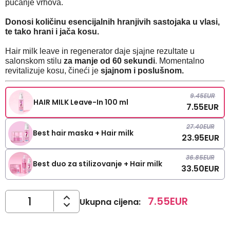
pucanje vrhova.
Donosi količinu esencijalnih hranjivih sastojaka u vlasi,
te tako hrani i jača kosu.
Hair milk leave in regenerator daje sjajne rezultate u
salonskom stilu
za manje od 60 sekundi
. Momentalno
revitalizuje kosu, čineći je
sjajnom i poslušnom.
9.45
EUR
HAIR MILK Leave-In 100 ml
7.55
EUR
27.40
EUR
Best hair maska + Hair milk
23.95
EUR
36.85
EUR
Best duo za stilizovanje + Hair milk
33.50
EUR
7.55
EUR
Ukupna cijena
: