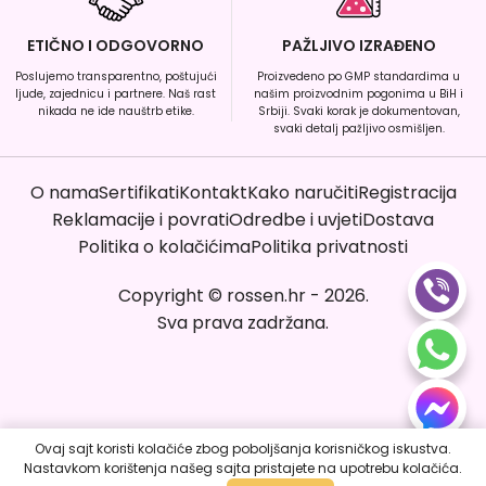
ETIČNO I ODGOVORNO
PAŽLJIVO IZRAĐENO
Poslujemo transparentno, poštujući
Proizvedeno po GMP standardima u
ljude, zajednicu i partnere. Naš rast
našim proizvodnim pogonima u BiH i
nikada ne ide nauštrb etike.
Srbiji. Svaki korak je dokumentovan,
svaki detalj pažljivo osmišljen.
O nama
Sertifikati
Kontakt
Kako naručiti
Registracija
Reklamacije i povrati
Odredbe i uvjeti
Dostava
Politika o kolačićima
Politika privatnosti
Copyright
©
rossen.hr
-
2026
.
Sva prava zadržana.
Ovaj sajt koristi kolačiće zbog poboljšanja korisničkog iskustva.
Nastavkom korištenja našeg sajta pristajete na upotrebu kolačića.
Poruči sada