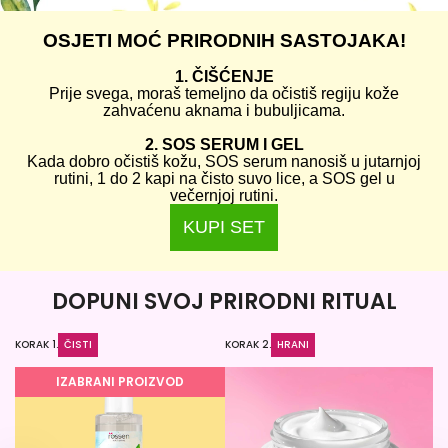
OSJETI MOĆ PRIRODNIH SASTOJAKA!
1. ČIŠĆENJE
Prije svega, moraš temeljno da očistiš regiju kože
zahvaćenu aknama i bubuljicama.
2. SOS SERUM I GEL
Kada dobro očistiš kožu, SOS serum nanosiš u jutarnjoj
rutini, 1 do 2 kapi na čisto suvo lice, a SOS gel u
večernjoj rutini.
KUPI SET
DOPUNI SVOJ PRIRODNI RITUAL
KORAK 1.
ČISTI
KORAK 2.
HRANI
KO
IZABRANI PROIZVOD