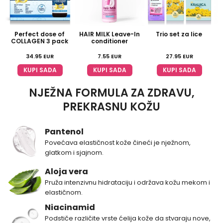
Perfect dose of
HAIR MILK Leave-In
Trio set za lice
COLLAGEN 3 pack
conditioner
34.95
EUR
7.55
EUR
27.95
EUR
KUPI SADA
KUPI SADA
KUPI SADA
NJEŽNA FORMULA ZA ZDRAVU,
PREKRASNU KOŽU
Pantenol
Povećava elastičnost kože čineći je nježnom,
glatkom i sjajnom.
Aloja vera
Pruža intenzivnu hidrataciju i održava kožu mekom i
elastičnom.
Niacinamid
Podstiče različite vrste ćelija kože da stvaraju nove,