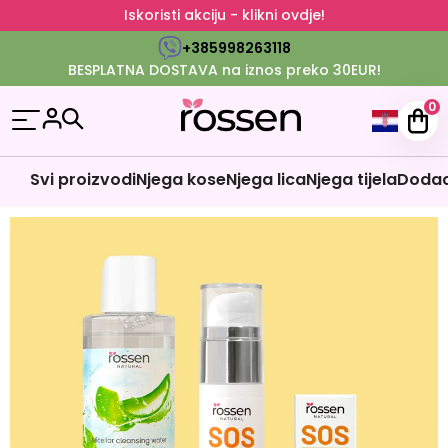
Iskoristi akciju - klikni ovdje!
+385998263118
BESPLATNA DOSTAVA na iznos preko 30EUR!
0
Svi proizvodi
Njega kose
Njega lica
Njega tijela
Dodaci