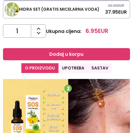
42.30
EUR
HIDRA SET (GRATIS MICELARNA VODA)
37.95
EUR
6.95
EUR
Ukupna cijena
:
Dodaj u korpu
O PROIZVODU
UPOTREBA
SASTAV