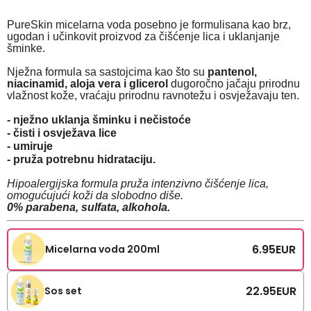
PureSkin micelarna voda posebno je formulisana kao brz,
ugodan i učinkovit proizvod za čišćenje lica i uklanjanje
šminke.
Nježna formula sa sastojcima kao što su
pantenol,
niacinamid, aloja vera i glicerol
dugoročno jačaju prirodnu
vlažnost kože, vraćaju prirodnu ravnotežu i osvježavaju ten.
- nježno uklanja šminku i nečistoće
- čisti i osvježava lice
- umiruje
- pruža potrebnu hidrataciju.
Hipoalergijska formula pruža intenzivno čišćenje lica,
omogućujući koži da slobodno diše.
0% parabena, sulfata, alkohola.
6.95
EUR
Micelarna voda 200ml
22.95
EUR
Sos set