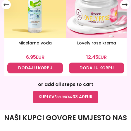
Micelarna voda
Lovely rose krema
6.95
EUR
12.45
EUR
DODAJ U KORPU
DODAJ U KORPU
or add all steps to cart
KUPI SVE
33.40
EUR
38.30
EUR
NAŠI KUPCI GOVORE UMJESTO NAS