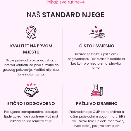
Prikaži sve rutine
NAŠ
STANDARD NJEGE
KVALITET NA PRVOM
ČISTO I SVJESNO
MJESTU
Biramo sastojke s pažnjom i
odgovornošću. Bez suvišnih dodataka,
Svaki proizvod prolazi kroz strogu
bez kompromisa prema zdravlju i
internu kontrolu, od prve sirovine do
prirodi.
gotovog pakovanja. Kvalitet nije faza,
to je naša navika.
ETIČNO I ODGOVORNO
PAŽLJIVO IZRAĐENO
Poslujemo transparentno, poštujući
Proizvedeno po GMP standardima u
ljude, zajednicu i partnere. Naš rast
našim proizvodnim pogonima u BiH i
nikada ne ide nauštrb etike.
Srbiji. Svaki korak je dokumentovan,
svaki detalj pažljivo osmišljen.